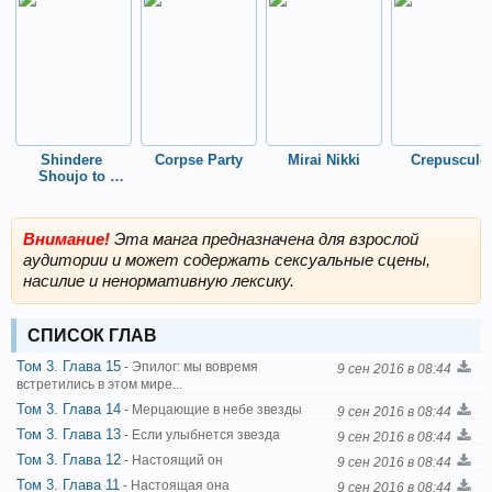
Shindere 
Corpse Party
Mirai Nikki
Crepuscule
Shoujo to 
Kodoku na 
Shinigami
Внимание!
Эта манга предназначена для взрослой
аудитории и может содержать сексуальные сцены,
насилие и ненормативную лексику.
СПИСОК ГЛАВ
Том 3. Глава 15
- Эпилог: мы вовремя
9 сен 2016 в 08:44
встретились в этом мире...
Том 3. Глава 14
- Мерцающие в небе звезды
9 сен 2016 в 08:44
Том 3. Глава 13
- Если улыбнется звезда
9 сен 2016 в 08:44
Том 3. Глава 12
- Настоящий он
9 сен 2016 в 08:44
Том 3. Глава 11
- Настоящая она
9 сен 2016 в 08:44