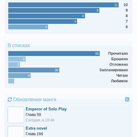
10
11
9
8
8
6
7
5
6
2
В списках
Прочитано
95
Брошено
6
Отложено
3
Запланировано
36
Читаю
9
Любимое
Обновления манги
Emperor of Solo Play
Глава 59
Сегодня, в 10:46
Extra novel
Глава 166