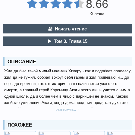
8.66
Отлично
Начать чтение
Том 3. Глава 15
ОПИСАНИЕ
Жил да был такой милый мальчик Хикару - как и подобает ловеласу,
жил да не тужил, собрал вокруг себя гарем и жил припеваючи... до
поры до времени, так как история наша начинается уже с его
смерти, а главный герой Коремицу Акаги всего лишь учится с ним в
одной школе, да и более чем в лицо с парнишей не знаком. Каково
же было удивление Акаги, когда дома пред ним предстал дух того
самого Хикару, да и не просто так, а с просьбой: помочь выполнить
развернуть...
обещание, данное им еще до смерти его девушке.
ПОХОЖЕЕ