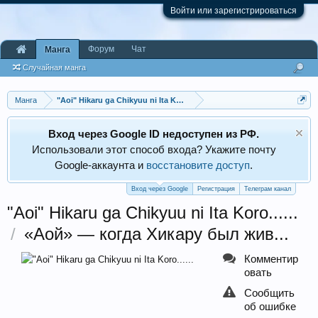
Войти или зарегистрироваться
Форум
Чат
Манга
Случайная манга
Манга
"Aoi" Hikaru ga Chikyuu ni Ita Koro......
Вход через Google ID недоступен из РФ.
Использовали этот способ входа? Укажите почту
Google‑аккаунта и
восстановите доступ
.
Вход через Google
Регистрация
Телеграм канал
"Aoi" Hikaru ga Chikyuu ni Ita Koro......
/
«Аой» — когда Хикару был жив...