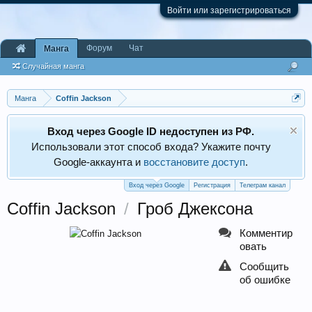
Войти или зарегистрироваться
Форум
Чат
Манга
Случайная манга
Манга
Coffin Jackson
Вход через Google ID недоступен из РФ.
Использовали этот способ входа? Укажите почту
Google‑аккаунта и
восстановите доступ
.
Вход через Google
Регистрация
Телеграм канал
Coffin Jackson
/
Гроб Джексона