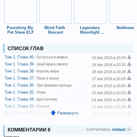
Punishing My 
Blind Faith 
Legendary 
Noblesse
Pet Slave ELF
Descent
Moonlight 
Sculptor
СПИСОК ГЛАВ
Том 1. Глава 40
- Остаться в живых
19 дек 2016 в 20:20
Том 1. Глава 39
- Знай врага своего
19 дек 2016 в 20:20
Том 1. Глава 38
- Король мира
18 дек 2016 в 20:20
Том 1. Глава 37
- Прах к праху
17 дек 2016 в 20:20
Том 1. Глава 36
- Три средних пальца
16 дек 2016 в 20:20
Том 1. Глава 35
- Пора
15 дек 2016 в 20:20
Том 1. Глава 34
- Достаточно
14 дек 2016 в 20:20
Том 1. Глава 33
- Отелло
13 дек 2016 в 15:00
Развернуть
Том 1. Глава 32
- Хорошие соседи
13 дек 2016 в 15:00
Том 1. Глава 31
- Всюду кровь
13 дек 2016 в 15:00
Том 1. Глава 30
- Разбитая кружка
13 дек 2016 в 15:00
КОММЕНТАРИИ
6
СОРТИРОВКА:
НОВЫЕ
Том 1. Глава 29
- Горячий кофе и автомат
9 дек 2016 в 20:20
Загрузка...