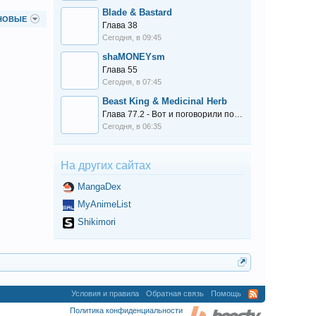
в 17:45
Blade & Bastard
в 17:17
НОВЫЕ
Глава 38
в 00:31
Сегодня, в 09:45
в 03:18
shaMONEYsm
в 20:27
Глава 55
в 21:43
Сегодня, в 07:45
в 03:49
Beast King & Medicinal Herb
Глава 77.2 - Вот и поговорили по душам...
в 20:20
Сегодня, в 06:35
в 20:39
в 04:05
в 14:22
На других сайтах
в 02:08
MangaDex
в 14:49
MyAnimeList
в 02:09
Shikimori
в 03:14
в 00:32
в 00:40
в 01:32
в 03:35
Условия и правила
Обратная связь
Помощь
в 00:52
Политика конфиденциальности