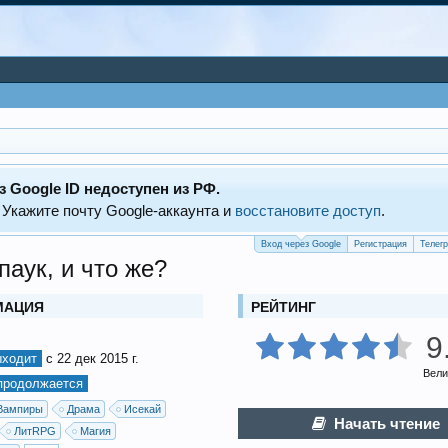
з Google ID недоступен из РФ.
 Укажите почту Google‑аккаунта и
восстановите доступ
.
Вход через Google
Регистрация
Телег
 паук, и что же?
МАЦИЯ
РЕЙТИНГ
9
ыходит
с 22 дек 2015 г.
Вели
продолжается
Вампиры
Драма
Исекай
Начать чтение
ЛитRPG
Магия