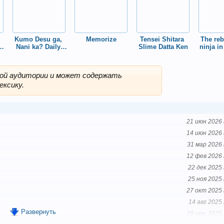
Kumo Desu ga, 
Memorize
Tensei Shitara 
The rebi
 
Nani ka? Daily 
Slime Datta Ken
ninja in
Life of the Four 
wo
Spider Sisters
лой аудитории и может содержать
ексику.
21 июн 2026 
14 июн 2026 
31 мар 2026 
12 фев 2026 
22 дек 2025 
25 ноя 2025 
27 окт 2025 
14 авг 2025 
Развернуть
29 июн 2025 