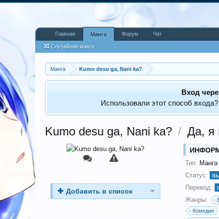
Главная
Форум
Чат
Манга
Случайная манга
Манга
Kumo desu ga, Nani ka?
Вход чере
Использовали этот способ входа?
Kumo desu ga, Nani ka?
/
Да, я
ИНФОР
Тип:
Манга
Статус:
в
Перевод:
Добавить в список
Жанры:
Комедия