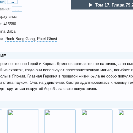
…
ния
Том 17. Глава 79.
вания:
…
ерху вниз
в:
415580
ina Baba
и:
Rock Bang Gang
Pixel Ghost
ИЕ
ором постоянно Герой и Король Демонов сражаются не на жизнь, а на см
й из схваток, когда они используют пространственную магию, погибает 
олы в Японии. Главная Героиня в прошлой жизни была не особо популяр
и стала пауком. Она, на удивление, быстро адаптировалась к новому те
дет крутиться вокруг её борьбы за свою новую жизнь