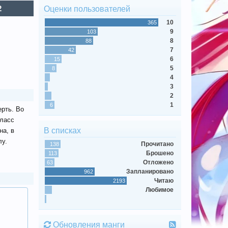
2
Оценки пользователей
10
365
9
103
8
88
7
42
6
15
5
8
4
3
2
1
6
ерть. Во
класс
В списках
на, в
лу.
Прочитано
138
Брошено
113
Отложено
63
Запланировано
962
Читаю
2193
Любимое
Обновления манги