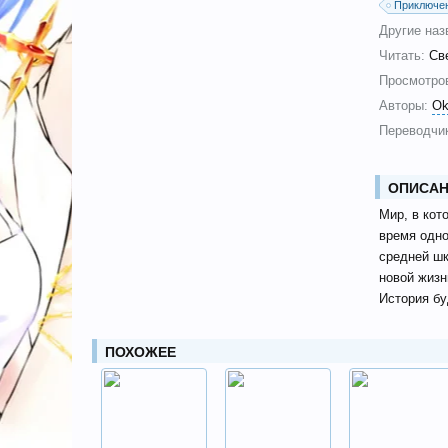
Приключе
Другие наз
Читать:
Св
Просмотро
Авторы:
Ok
Переводчик
ОПИСАН
Мир, в кот
время одно
средней шк
новой жизн
История бу
ПОХОЖЕЕ