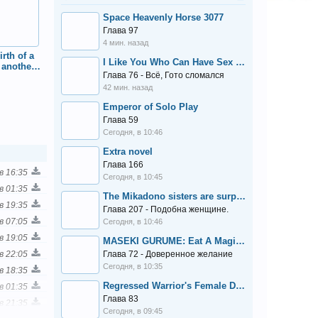
Space Heavenly Horse 3077
Глава 97
4 мин. назад
rth of a 
I Like You Who Can Have Sex Anyone.
 another 
Глава 76 - Всё, Гото сломался
rld
42 мин. назад
Emperor of Solo Play
Глава 59
Сегодня, в 10:46
Extra novel
Глава 166
в 16:35
Сегодня, в 10:45
в 01:35
The Mikadono sisters are surprisingly easy to deal with.
в 19:35
Глава 207 - Подобна женщине.
в 07:05
Сегодня, в 10:46
в 19:05
MASEKI GURUME: Eat A Magic Stone And Become Stronger
в 22:05
Глава 72 - Доверенное желание
Сегодня, в 10:35
в 18:35
Regressed Warrior's Female Dominance Diary
в 01:35
Глава 83
в 21:35
Сегодня, в 09:45