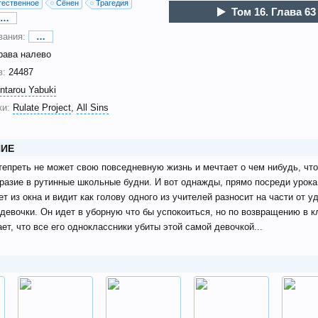
тественное
Сёнен
Трагедия
Том 16. Глава 63
…
вания:
…
рава налево
в:
24487
ntarou Yabuki
и:
Rulate Project
All Sins
ИЕ
тепреть не может свою повседневную жизнь и мечтает о чем нибудь, чт
разие в рутинные школьные будни. И вот однажды, прямо посреди урока
т из окна и видит как голову одного из учителей разносит на части от у
девочки. Он идет в уборную что бы успокоиться, но по возвращению в к
ет, что все его одноклассники убиты этой самой девочкой...