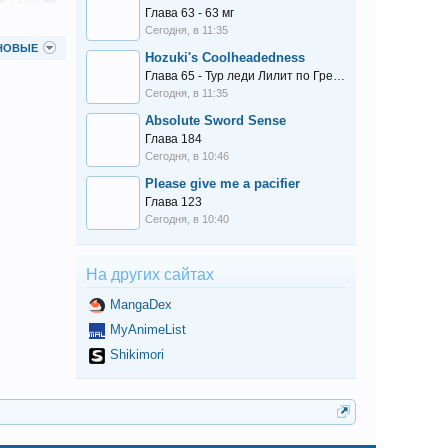
в 13:00
Глава 63 - 63 мг
в 15:00
Сегодня, в 11:35
в 15:00
НОВЫЕ
Hozuki's Coolheadedness
в 19:01
Глава 65 - Тур леди Лилит по Греции
в 07:41
Сегодня, в 11:35
в 08:00
Absolute Sword Sense
в 08:00
Глава 184
Сегодня, в 10:46
в 08:00
Please give me a pacifier
в 08:00
Глава 123
в 08:00
Сегодня, в 10:40
в 08:00
в 08:00
На других сайтах
в 08:00
в 08:00
MangaDex
в 08:00
MyAnimeList
в 08:00
Shikimori
в 08:00
в 08:00
в 08:00
в 08:00