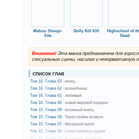
Mahou Shoujo 
Dolly Kill Kill
Highschool of th
Site
Dead
Внимание!
Эта манга предназначена для взрос
сексуальные сцены, насилие и ненормативную л
СПИСОК ГЛАВ
Том 16. Глава 63
- конец
Том 16. Глава 62
- волшебница
Том 16. Глава 61
- любимый
Том 16. Глава 60
- новый мировой порядок
Том 15. Глава 59
- безумный конец
Том 15. Глава 58
- Перестройка космоса
Том 15. Глава 57
- Мусорный герой
Том 15. Глава 56
- Сопротивляясь судьбе
Том 14. Глава 55
- Всеобщий любимчик