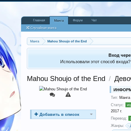
Главная
Форум
Чат
Манга
Случайная манга
Манга
Mahou Shoujo of the End
Вход чере
Использовали этот способ входа?
Mahou Shoujo of the End
/
Дево
ИНФОР
Тип:
Манга
Статус:
из
2017 г.
Добавить в список
Перевод:
Жанры: