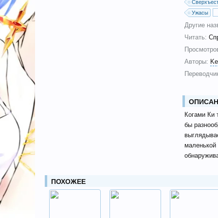
Сверхъес
Ужасы
Другие наз
Читать:
Сп
Просмотро
Авторы:
Ke
Переводчик
ОПИСАН
Когами Ки 
бы разнооб
выглядывае
маленькой 
обнаружива
ПОХОЖЕЕ