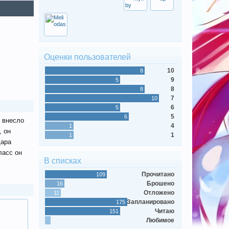
Оценки пользователей
10
8
9
5
8
8
7
10
6
5
5
6
о внесло
4
1
, он
1
1
дара
ласс он
В списках
Прочитано
109
Брошено
16
Отложено
11
Запланировано
175
Читаю
151
Любимое