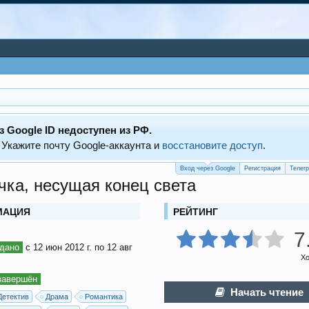
з Google ID недоступен из РФ.
 Укажите почту Google‑аккаунта и
восстановите доступ
.
Вход через Google
Регистрация
Телег
чка, несущая конец света
МАЦИЯ
РЕЙТИНГ
7
дано
с 12 июн 2012 г. по 12 авг
Х
завершён
Начать чтение
Детектив
Драма
Романтика