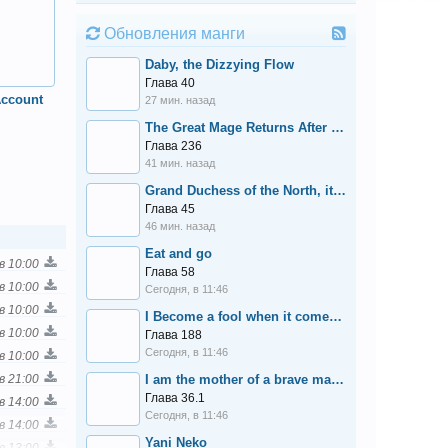
Обновления манги
Daby, the Dizzying Flow
Глава 40
Account
27 мин. назад
The Great Mage Returns After 4000 Years
Глава 236
41 мин. назад
Grand Duchess of the North, it's cold and I can't
Глава 45
46 мин. назад
Eat and go
в 10:00
Глава 58
в 10:00
Сегодня, в 11:46
в 10:00
I Become a fool when it comes to my Daughter
в 10:00
Глава 188
Сегодня, в 11:46
в 10:00
в 21:00
I am the mother of a brave man, but I became a senior officer in the demon king's army.
Глава 36.1
в 14:00
Сегодня, в 11:46
в 14:00
Yani Neko