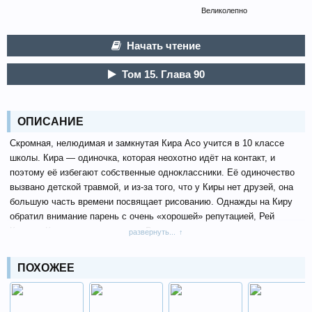
Великолепно
Начать чтение
Том 15. Глава 90
ОПИСАНИЕ
Скромная, нелюдимая и замкнутая Кира Асо учится в 10 классе
школы. Кира — одиночка, которая неохотно идёт на контакт, и
поэтому её избегают собственные одноклассники. Её одиночество
вызвано детской травмой, и из-за того, что у Киры нет друзей, она
большую часть времени посвящает рисованию. Однажды на Киру
обратил внимание парень с очень «хорошей» репутацией, Рей
Касино. Кира сначала пугается Рея из-за его репутации и с ужасом
развернуть...
узнаёт о том, что Рей не только будет в новом учебном году в её
классе, но и сидит рядом с ней. Рей же заинтересован рисунками
ПОХОЖЕЕ
Киры и постепенно у Рея получается подружиться с Кирой. Вскоре
Кира даже просит его позировать ей. Она восхищена характером
Рея и его отношением к жизни, легкостью, с которой он заводит