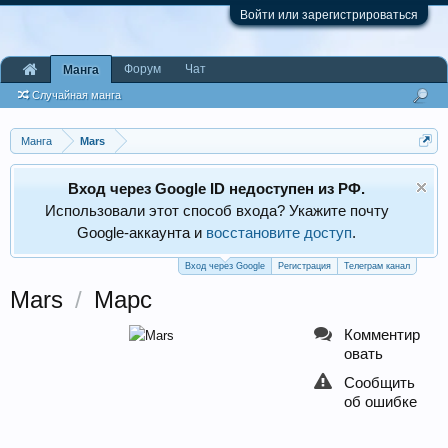
Войти или зарегистрироваться
Форум
Чат
Манга
Случайная манга
Манга
Mars
Вход через Google ID недоступен из РФ.
Использовали этот способ входа? Укажите почту
Google‑аккаунта и
восстановите доступ
.
Вход через Google
Регистрация
Телеграм канал
Mars
/
Марс