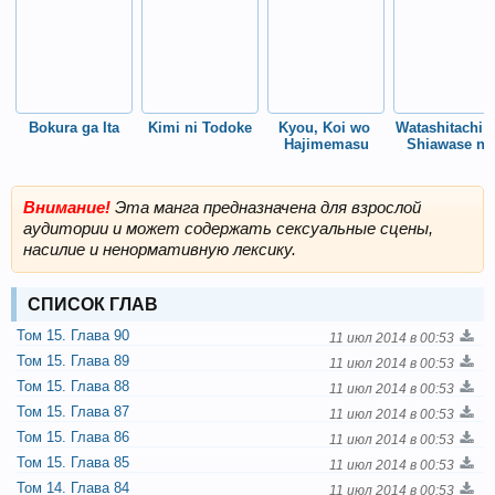
друзей и его яркостью. Но их сближение одноклассники преследуют
отнюдь не с радостью. Девочки ревнуют Касино и считают, что Кира
крадет у них Рея.
Bokura ga Ita
Kimi ni Todoke
Kyou, Koi wo 
Watashitachi n
Hajimemasu
Shiawase na 
Jikan
Внимание!
Эта манга предназначена для взрослой
аудитории и может содержать сексуальные сцены,
насилие и ненормативную лексику.
СПИСОК ГЛАВ
Том 15. Глава 90
11 июл 2014 в 00:53
Том 15. Глава 89
11 июл 2014 в 00:53
Том 15. Глава 88
11 июл 2014 в 00:53
Том 15. Глава 87
11 июл 2014 в 00:53
Том 15. Глава 86
11 июл 2014 в 00:53
Том 15. Глава 85
11 июл 2014 в 00:53
Том 14. Глава 84
11 июл 2014 в 00:53