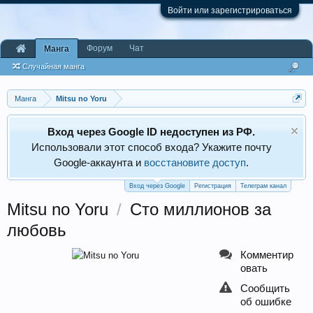
Войти или зарегистрироваться
Форум
Чат
Манга
Случайная манга
Манга
Mitsu no Yoru
Вход через Google ID недоступен из РФ.
Использовали этот способ входа? Укажите почту
Google‑аккаунта и
восстановите доступ
.
Вход через Google
Регистрация
Телеграм канал
Mitsu no Yoru
/
Сто миллионов за
любовь