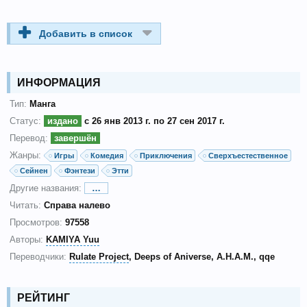
Добавить в список
ИНФОРМАЦИЯ
Тип:
Манга
Статус:
издано
с 26 янв 2013 г. по 27 сен 2017 г.
Перевод:
завершён
Жанры:
Игры
Комедия
Приключения
Сверхъестественное
Сейнен
Фэнтези
Этти
Другие названия:
…
Читать:
Справа налево
Просмотров:
97558
Авторы:
KAMIYA Yuu
Переводчики:
Rulate Project
Deeps of Aniverse
А.Н.А.М.
qqe
РЕЙТИНГ