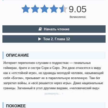
9.05
Великолепно
Начать чтение
Том 2. Глава 12
ОПИСАНИЕ
Интернет переполнен слухами о подростках — гениальных
геймерах, брате и сестре Соре и Сиро. Эти двое относятся к миру
как к «отстойной игре», но однажды молодой человек, называющий
себя «Богом», призывает их в параллельную вселенную. Там бог
запретил войны, и «всё решается через игры». Даже национальные
границы. Загнанный в угол другими видами, «человеческий вид»
отброшен в свой последний город. Смогут ли Сора и Сиро, эти
развернуть...
объединённые ошибки общества, стать спасителями человечества в
параллельном мире?
ПОХОЖЕЕ