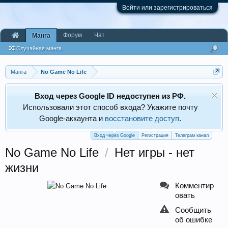
Войти или зарегистрироваться
Форум
Чат
Манга
Случайная манга
Манга
No Game No Life
Вход через Google ID недоступен из РФ.
Использовали этот способ входа? Укажите почту
Google‑аккаунта и
восстановите доступ
.
Вход через Google
Регистрация
Телеграм канал
No Game No Life
/
Нет игры - нет
жизни