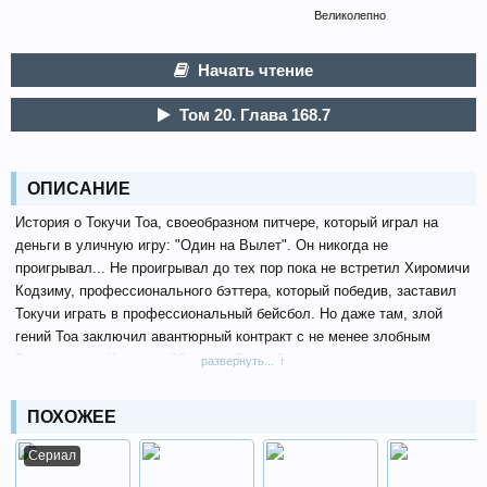
Великолепно
Начать чтение
Том 20. Глава 168.7
ОПИСАНИЕ
История о Токучи Тоа, своеобразном питчере, который играл на
деньги в уличную игру: "Один на Вылет". Он никогда не
проигрывал... Не проигрывал до тех пор пока не встретил Хиромичи
Кодзиму, профессионального бэттера, который победив, заставил
Токучи играть в профессиональный бейсбол. Но даже там, злой
гений Тоа заключил авантюрный контракт с не менее злобным
Владельцем. Контракт "Один на Вылет"...
развернуть...
ПОХОЖЕЕ
Сериал