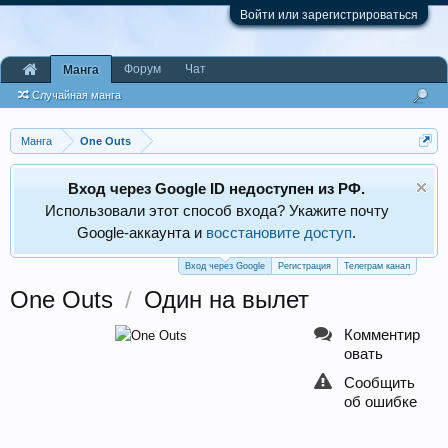
Войти или зарегистрироваться
Форум
Чат
Манга
Случайная манга
Манга
One Outs
Вход через Google ID недоступен из РФ.
Использовали этот способ входа? Укажите почту
Google‑аккаунта и
восстановите доступ
.
Вход через Google
Регистрация
Телеграм канал
One Outs
/
Один на вылет