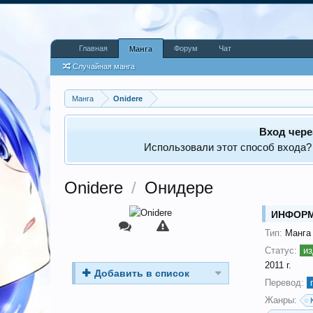
Главная
Форум
Чат
Манга
Случайная манга
Манга
Onidere
Вход чере
Использовали этот способ входа?
Onidere
/
Онидере
ИНФОР
Тип:
Манга
Статус:
из
2011 г.
Добавить в список
Перевод:
Жанры: