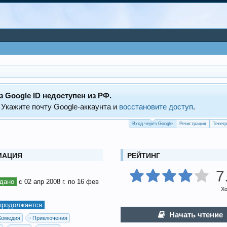
з Google ID недоступен из РФ.
 Укажите почту Google‑аккаунта и
восстановите доступ
.
Вход через Google
Регистрация
Телег
МАЦИЯ
РЕЙТИНГ
7
дано
с 02 апр 2008 г. по 16 фев
Х
продолжается
Начать чтение
Комедия
Приключения