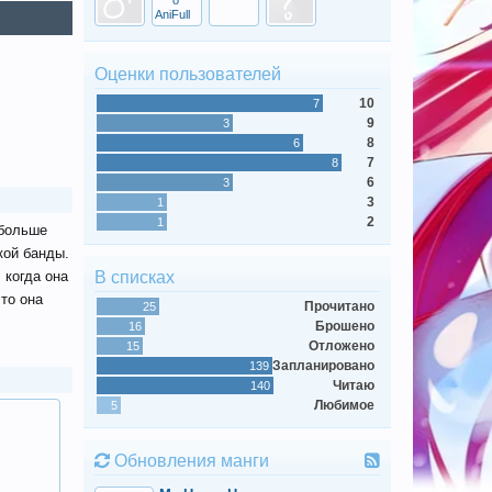
Оценки пользователей
10
7
9
3
8
6
7
8
6
3
3
1
2
1
 больше
кой банды.
 когда она
В списках
 то она
Прочитано
25
Брошено
16
Отложено
15
Запланировано
139
Читаю
140
Любимое
5
Обновления манги