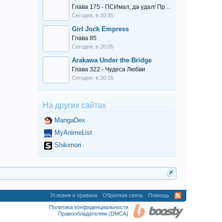
Глава 175 - ПСИмал, да удал! Приключения Рики-младшего Марка II
в 09:00
Сегодня, в 20:35
в 03:00
Girl Jock Empress
в 03:00
Глава 85
в 03:00
Сегодня, в 20:05
в 03:00
Arakawa Under the Bridge
в 16:07
Глава 322 - Чудеса Любви
в 21:00
Сегодня, в 20:05
в 15:49
в 16:32
На других сайтах
в 22:29
MangaDex
в 16:00
MyAnimeList
в 13:56
в 14:00
Shikimori
в 20:35
в 12:00
в 03:00
в 15:00
Условия и правила
Обратная связь
Помощь
в 16:00
Политика конфиденциальности
в 16:00
Правообладателям (DMCA)