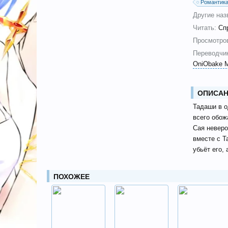
Романтик
Другие наз
Читать:
Сп
Просмотро
Переводчик
OniObake 
ОПИСАН
Тадаши в о
всего обож
Сая неверо
вместе с Т
убьёт его, 
ПОХОЖЕЕ