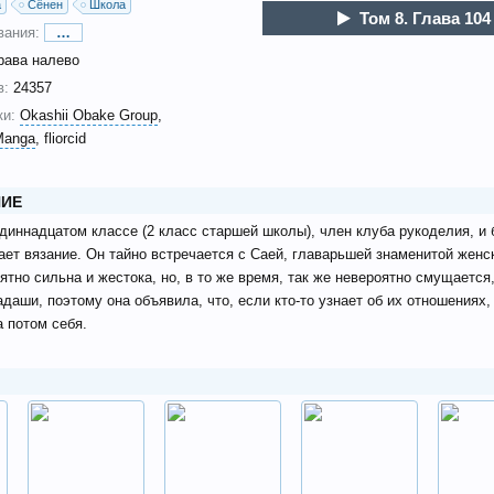
а
Сёнен
Школа
Том 8. Глава 104
вания:
…
рава налево
в:
24357
и:
Okashii Obake Group
Manga
fliorcid
ИЕ
диннадцатом классе (2 класс старшей школы), член клуба рукоделия, и
ает вязание. Он тайно встречается с Саей, главарьшей знаменитой женс
ятно сильна и жестока, но, в то же время, так же невероятно смущается,
адаши, поэтому она объявила, что, если кто-то узнает об их отношениях,
а потом себя.