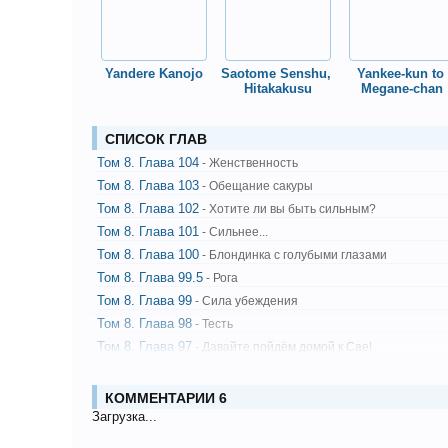
Yandere Kanojo
Saotome Senshu, 
Yankee-kun to 
Hitakakusu
Megane-chan
СПИСОК ГЛАВ
Том 8. Глава 104
- Женственность
Том 8. Глава 103
- Обещание сакуры
Том 8. Глава 102
- Хотите ли вы быть сильным?
Том 8. Глава 101
- Сильнее...
Том 8. Глава 100
- Блондинка с голубыми глазами
Том 8. Глава 99.5
- Рога
Том 8. Глава 99
- Сила убеждения
Том 8. Глава 98
- Тесть
Том 8. Глава 97
- Давайте пойдём домой к Сае!
Том 8. Глава 96
- Поражающие мысли
Том 8. Глава 95
- Ответственность
КОММЕНТАРИИ
6
Том 8. Глава 94
Загрузка...
- На равных условиях
Том 8. Глава 93
- Странные отношения