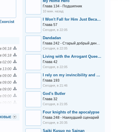
My Home Hero
Глава 134 - Подшипник
10 мин. назад
I Won't Fall for Him Just Because of His Face
Exorcist
Глава 57
Сегодня, в 22:05
Dandadan
Глава 242 - Старый добрый динозавр
в 06:18
Сегодня, в 22:05
в 06:18
Living with the Arrogant Queen from High School is Surprisingly Not Uncomfortable
Глава 42
в 02:00
Сегодня, в 22:05
в 13:00
I rely on my invincibility and passiveness to deal tons of damage!
в 09:00
Глава 193
в 09:00
Сегодня, в 21:46
в 09:00
God's Butler
в 09:00
Глава 32
в 09:00
Сегодня, в 21:05
в 09:00
Four knights of the apocalypse
в 09:00
НОВЫЕ
Глава 248 - Наихудший сценарий
Сегодня, в 20:35
в 09:00
в 09:00
Saiki Kusuo no Sainan