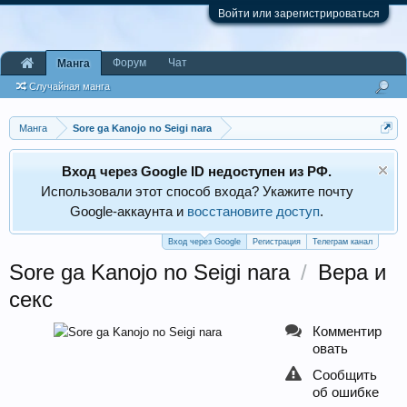
Войти или зарегистрироваться
Форум
Чат
Манга
Случайная манга
Манга
Sore ga Kanojo no Seigi nara
Вход через Google ID недоступен из РФ.
Использовали этот способ входа? Укажите почту
Google‑аккаунта и
восстановите доступ
.
Вход через Google
Регистрация
Телеграм канал
Sore ga Kanojo no Seigi nara
/
Вера и
секс