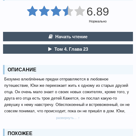
6.89
Нормально
Начать чтение
Том 4. Глава 23
ОПИСАНИЕ
Безумно влюблённые предки отправляются в любовное
путешествие, Юки же переезжает жить к одному из старых друзей
отца. Он очень мало знает о своих новых сожителях, кроме того, у
друга его отца есть трое детей.Кажется, он послал какую-то
девушку к нему навстречу. Обеспокоенный и встревоженный, он не
совсем понимал, что происходит, пока он не пришёл в дом. Юки,
который очень мало общался с женщинами в жизни, теперь будет
развернуть...
жить с четырьмя. Хозяйка дома на самом деле автор эротических
романов, и она постоянно ставит своих трех дочерей в неловкие
ПОХОЖЕЕ