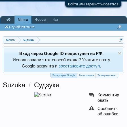
Войти или зарегистрироваться
Форум
Чат
Манга
Случайная манга
Манга
Suzuka
Вход через Google ID недоступен из РФ.
Использовали этот способ входа? Укажите почту
Google‑аккаунта и
восстановите доступ
.
Вход через Google
Регистрация
Телеграм канал
Suzuka
/
Судзука