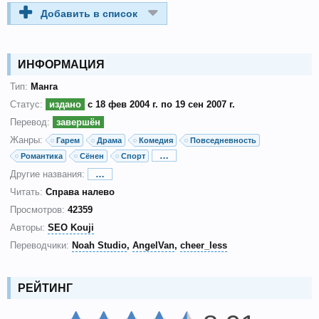
Добавить в список
ИНФОРМАЦИЯ
Тип:
Манга
Статус:
издано
с 18 фев 2004 г. по 19 сен 2007 г.
Перевод:
завершён
Жанры:
Гарем
Драма
Комедия
Повседневность
…
Романтика
Сёнен
Спорт
Другие названия:
…
Читать:
Справа налево
Просмотров:
42359
Авторы:
SEO Kouji
Переводчики:
Noah Studio
AngelVan
cheer_less
РЕЙТИНГ